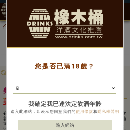
0
酒類知識列表
酒類知識
首頁
酒類知識
您是否已滿18歲？
酒類知識分類 >
美國威士忌
美國威士忌(American whisky)
我確定我已達法定飲酒年齡
進入此網站，即表示您同意我們的
使用條款
和
隱私權聲明
在篳路藍縷的拓荒時代，美國先民刻苦勞動，最大的享受
就是休息時喝點波本威士忌慰勞自己。於是乎，一路伴隨
著遠度重洋而來的人們、見證美國開拓史的波本威士忌，
進入網站
油然成為美國人公認最能代表美國精神的酒款。波本威士