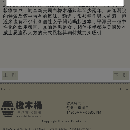
忌以51%到80%的玉米為原料，再混釀黑麥、大麥麥芽等
穀物製成，於全新美國白橡木桶陳年至少兩年。豪邁灑脫
的特質及酒中特有的氣味、勁道，常被稱作男人的酒；但
近來也有不少都會個性女子開始喝起波本，平添另一種中
性化的飲用氛圍。無論是男是女，相信多半都為美國波本
威士忌濃烈大方的美式風格與獨特魅力所吸引！
上一則
下一則
Home
TOP
營業時間：
每週一至週日
11:00AM~09:00PM
Copyright@ 2022 Drinks Inc
關於
Wish List須知
使用條款
隱私權聲明