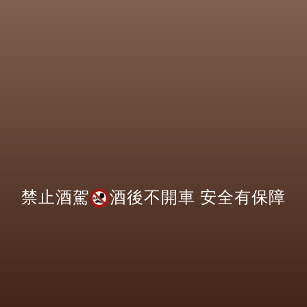
愛爾蘭天頂金斗雲馬年雙杯禮盒
Teeling 2026 Year of the Horse CNY Giftbox
建議售價: $ 1,050
酒精濃度: 46%
加入WISH LIST
<<
<
1
2
3
4
>
>>
1/4
禁止酒駕
酒後不開車 安全有保障
Home
TOP
營業時間：
每週一至週日
11:00AM~09:00PM
Copyright@ 2022 Drinks Inc
關於
Wish List須知
使用條款
隱私權聲明