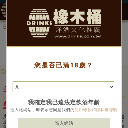
0
酒類知識列表
酒類知識
首頁
酒類知識
您是否已滿18歲？
酒類知識分類 >
美國產區介紹
我確定我已達法定飲酒年齡
美國產區簡介
進入此網站，即表示您同意我們的
使用條款
和
隱私權聲明
美國
幅員廣大，但是葡萄酒主要的產區皆位於加州，有超
過75%的葡萄酒產量都來自於加州。當地受到山峰和海洋
進入網站
氣候影響，乾燥而溫暖，多河川和山坡，得天獨厚的地理