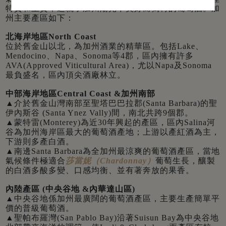
特質和土質，造就了加州陽光下美好而獨特的葡萄酒。加
州主要產區如下：
北海岸地區North Coast
位於舊金山以北，為加州酒業的精華區。包括Lake、
Mendocino、Napa、Sonoma等4郡，區內擁有許多
AVA(Approved Viticultural Area)，尤以Napa及Sonoma
最負盛名，區內頂尖酒廠林立。
中部海岸地區Central Coast &加州南部
▲介於舊金山灣南部至聖塔巴巴拉郡(Santa Barbara)的聖
伊內斯谷 (Santa Ynez Vally)間，南北共跨9個郡。
▲蒙特雷(Monterey)為近30年興起的產區，區內Salina河
谷為加州海岸區最大的葡萄酒產地；上游以產紅酒為主，
下游則多產白酒。
▲南邊Santa Barbara為全加州最涼爽的葡萄酒產區，當地
氣候條件極適合
莎當妮（Chardonnay）
葡萄生長，釀製
的白酒多酸多變、口感均衡、並有著奔放的果香。
內陸產區 (中央谷地 &內華達山區)
▲中央谷地係加州最廣闊的葡萄酒產區，主要生產簡單平
價的普級葡萄酒。
▲聖帕布羅灣(San Pablo Bay)沿著Suisun Bay為中央谷地