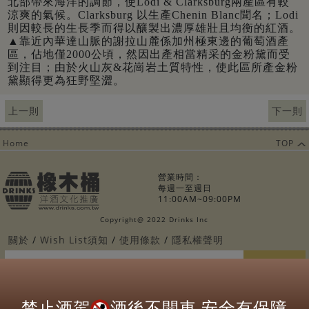
北部帶來海洋的調節，使Lodi & Clarksburg兩產區有較
涼爽的氣候。Clarksburg 以生產Chenin Blanc聞名；Lodi
則因較長的生長季而得以釀製出濃厚雄壯且均衡的紅酒。
▲靠近內華達山脈的謝拉山麓係加州極東邊的葡萄酒產
區，佔地僅2000公頃，然因出產相當精采的金粉黛而受
到注目；由於火山灰&花崗岩土質特性，使此區所產金粉
黛顯得更為狂野堅澀。
上一則
下一則
Home
TOP
營業時間：
每週一至週日
11:00AM~09:00PM
Copyright@ 2022 Drinks Inc
關於
Wish List須知
使用條款
隱私權聲明
電子報訂閱
Follows Us:
禁止酒駕
酒後不開車 安全有保障