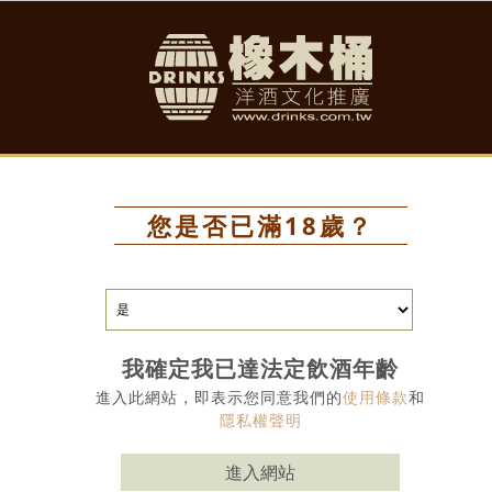
活動消息
產品
酒類知識
每月一酒
您是否已滿18歲？
e of the Month
我確定我已達法定飲酒年齡
進入此網站，即表示您同意我們的
使用條款
和
智利愛司庫達特級紅葡萄酒2
隱私權聲明
0.75L
進入網站
2026-07-30