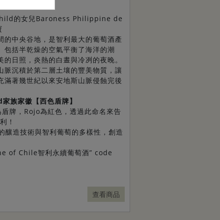
】
hild的女兒Baroness Philippine de
寶
間的中央谷地，是智利最大的葡萄酒產
。包括半乾燥的空氣平衡了海洋的潮
美的日照，炎熱的白晝與冷冽的夜晚。
山脈沉積於第二層土壤的豐美物質，讓
充滿著幾世紀以來安地斯山脈侵蝕完後
child家族家徽【西色盾牌】
o意為盾牌，Rojo為紅色，透過此命名來告
智利！
多的釀造技術與智利葡萄的多樣性，創造
ne of Chile智利永續葡萄酒” code
查看商品