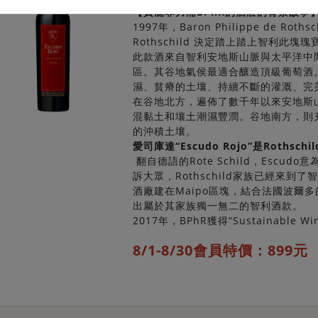
【寶龍菲力浦BPhR的酒莊的背景故事
1997年，Baron Philippe de Rothsc
Rothschild 決定踏上踏上智利此塊瑰
此款酒來自智利安地斯山脈與太平洋中
區。其谷地氣侯最適合釀造頂級葡萄酒
濕、貧瘠的土壤、持續不斷的灌溉、完
在谷地北方，遍佈了數千年以來安地斯
混黏土和壤土潮濕豐潤。谷地南方，則
的沖積土壤。
愛司庫達“Escudo Rojo”是Roths
翻自德語的Rote Schild，Escud
訴大眾，Rothschild家族已經來到了
酒廠建在Maipo區塊，結合法國波爾
出屬於其家族獨一無二的智利酒款。
2017年，BPhR獲得“Sustainable Wi
8/1-8/30會員特價：899元