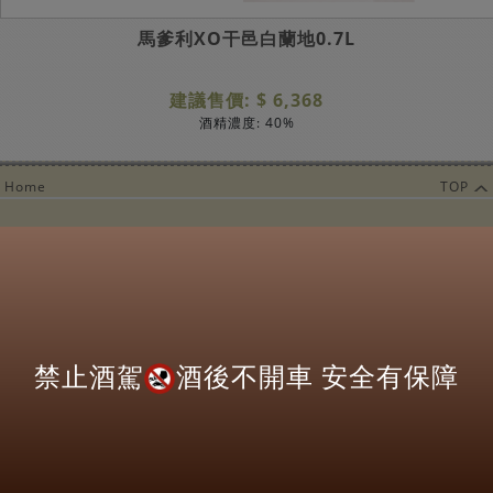
馬爹利XO干邑白蘭地0.7L
建議售價: $ 6,368
酒精濃度: 40%
Home
TOP
營業時間：
每週一至週日
11:00AM~09:00PM
Copyright@ 2022 Drinks Inc
關於
Wish List須知
使用條款
隱私權聲明
禁止酒駕
酒後不開車 安全有保障
電子報訂閱
Follows Us: