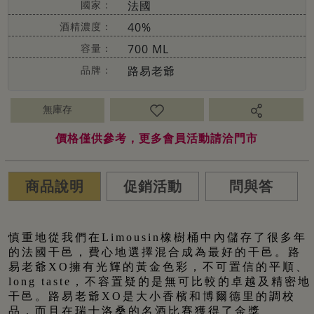
國家：
法國
酒精濃度：
40%
容量：
700 ML
品牌：
路易老爺
無庫存
價格僅供參考，更多會員活動請洽門市
商品說明
促銷活動
問與答
慎重地從我們在Limousin橡樹桶中內儲存了很多年
的法國干邑，費心地選擇混合成為最好的干邑。路
易老爺XO擁有光輝的黃金色彩，不可置信的平順、
long taste，不容置疑的是無可比較的卓越及精密地
干邑。路易老爺XO是大小香檳和博爾德里的調校
品，而且在瑞士洛桑的名酒比賽獲得了金獎