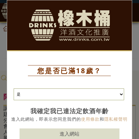
0
酒國之旅列表
酒國之旅
首頁
酒國之旅
您是否已滿18歲？
酒國之旅分類 >
阿根廷文化之旅
講到阿根
我確定我已達法定飲酒年齡
廷，大部
進入此網站，即表示您同意我們的
使用條款
和
隱私權聲明
分的人都
會想到讓
人熱血沸
進入網站
騰的足球