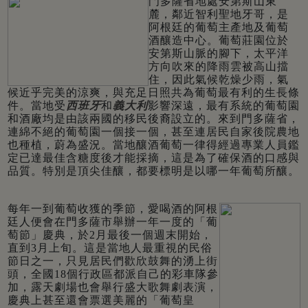
門多薩省地處安第斯山東
麓，鄰近智利聖地牙哥，是
阿根廷的葡萄主產地及葡萄
酒釀造中心。葡萄莊園位於
安第斯山脈的腳下，太平洋
方向吹來的降雨雲被高山擋
住，因此氣候乾燥少雨，氣
候近乎完美的涼爽，與充足日照共為葡萄最有利的生長條
件。當地受
西班牙
和
義大利
影響深遠，最有系統的葡萄園
和酒廠均是由該兩國的移民後裔設立的。來到門多薩省，
連綿不絕的葡萄園一個接一個，甚至連居民自家後院農地
也種植，蔚為盛況。當地釀酒葡萄一律得經過專業人員鑑
定已達最佳含糖度後才能採摘，這是為了確保酒的口感與
品質。特別是頂尖佳釀，都要標明是以哪一年葡萄所釀。
每年一到葡萄收獲的季節，愛喝酒的阿根
廷人便會在門多薩市舉辦一年一度的「葡
萄節」慶典，於2月最後一個週末開始，
直到3月上旬。這是當地人最重視的民俗
節日之一，只見居民們歡欣鼓舞的湧上街
頭，全國18個行政區都派自己的彩車隊參
加，露天劇場也會舉行盛大歌舞劇表演，
慶典上甚至還會票選美麗的「葡萄皇