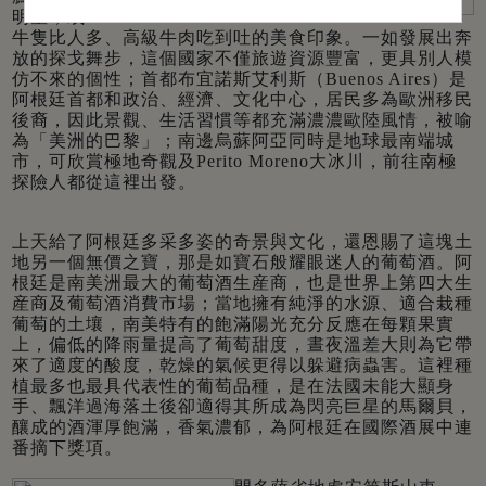
明星，或
牛隻比人多、高級牛肉吃到吐的美食印象。一如發展出奔
放的探戈舞步，這個國家不僅旅遊資源豐富，更具別人模
仿不來的個性；首都布宜諾斯艾利斯（Buenos Aires）是
阿根廷首都和政治、經濟、文化中心，居民多為歐洲移民
後裔，因此景觀、生活習慣等都充滿濃濃歐陸風情，被喻
為「美洲的巴黎」；南邊烏蘇阿亞同時是地球最南端城
市，可欣賞極地奇觀及Perito Moreno大冰川，前往南極
探險人都從這裡出發。
上天給了阿根廷多采多姿的奇景與文化，還恩賜了這塊土
地另一個無價之寶，那是如寶石般耀眼迷人的葡萄酒。阿
根廷是南美洲最大的葡萄酒生産商，也是世界上第四大生
産商及葡萄酒消費市場；當地擁有純淨的水源、適合栽種
葡萄的土壤，南美特有的飽滿陽光充分反應在每顆果實
上，偏低的降雨量提高了葡萄甜度，晝夜溫差大則為它帶
來了適度的酸度，乾燥的氣候更得以躲避病蟲害。這裡種
植最多也最具代表性的葡萄品種，是在法國未能大顯身
手、飄洋過海落土後卻適得其所成為閃亮巨星的馬爾貝，
釀成的酒渾厚飽滿，香氣濃郁，為阿根廷在國際酒展中連
番摘下獎項。