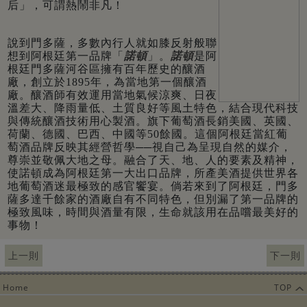
后」，可謂熱鬧非凡！
說到門多薩，多數內行人就如膝反射般聯
想到阿根廷第一品牌「
諾頓
」。
諾頓
是阿
根廷門多薩河谷區擁有百年歷史的釀酒
廠，創立於1895年，為當地第一個釀酒
廠。釀酒師有效運用當地氣候涼爽、日夜
溫差大、降雨量低、土質良好等風土特色，結合現代科技
與傳統釀酒技術用心製酒。旗下葡萄酒長銷美國、英國、
荷蘭、德國、巴西、中國等50餘國。這個阿根廷當紅葡
萄酒品牌反映其經營哲學──視自己為呈現自然的媒介，
尊崇並敬佩大地之母。融合了天、地、人的要素及精神，
使諾頓成為阿根廷第一大出口品牌，所產美酒提供世界各
地葡萄酒迷最極致的感官饗宴。倘若來到了阿根廷，門多
薩多達千餘家的酒廠自有不同特色，但別漏了第一品牌的
極致風味，時間與酒量有限，生命就該用在品嚐最美好的
事物！
上一則
下一則
Home
TOP