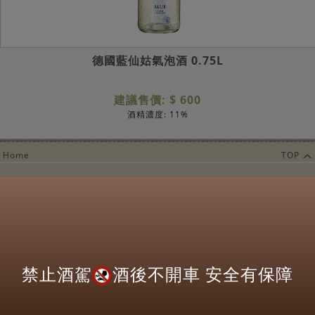
德國藍仙姑氣泡酒 0.75L
建議售價: $ 600
酒精濃度: 11%
Home
TOP
營業時間：
每週一至週日
11:00AM~09:00PM
Copyright@ 2022 Drinks Inc
關於
Wish List須知
使用條款
隱私權聲明
禁止酒駕
酒後不開車 安全有保障
電子報訂閱