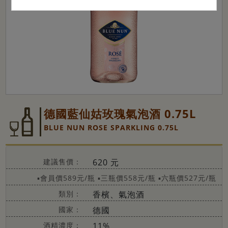
德國藍仙姑玫瑰氣泡酒 0.75L
BLUE NUN ROSE SPARKLING 0.75L
建議售價：
620 元
▪會員價589元/瓶
▪三瓶價558元/瓶
▪六瓶價527元/瓶
類別：
香檳、氣泡酒
國家：
德國
酒精濃度：
11%