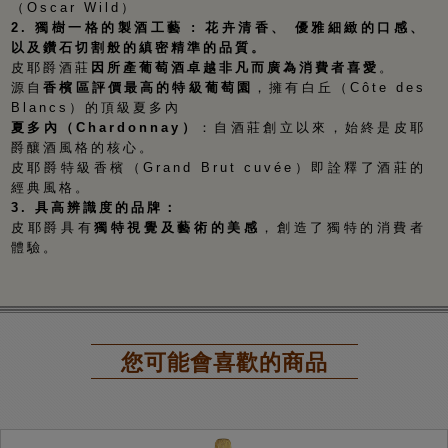
（
Oscar Wild
）
2.
獨樹一格的製酒工藝
:
花卉清香、
優雅細緻的口感、
以及鑽石切割般的縝密精準的品質。
皮耶爵酒莊
因所產葡萄酒卓越非凡而廣為消費者喜愛
。
源自
香檳區評價最高的特級葡萄園
，擁有白丘（
Côte des
Blancs
）的頂級夏多內
夏多內（
Chardonnay
）
：自酒莊創立以來，始終是皮耶
爵釀酒風格的核心。
皮耶爵特級香檳（
Grand Brut cuvée
）即詮釋了酒莊的
經典風格。
3.
具
高辨識度的品牌：
皮耶爵具有
獨特視覺及藝術的美感
，創造了獨特的消費者
體驗。
您可能會喜歡的商品