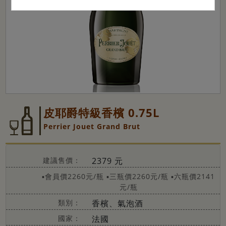
皮耶爵特級香檳 0.75L
Perrier Jouet Grand Brut
建議售價：
2379 元
▪會員價2260元/瓶
▪三瓶價2260元/瓶
▪六瓶價2141
元/瓶
類別：
香檳、氣泡酒
國家：
法國