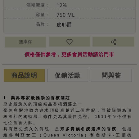
酒精濃度：
12%
容量：
750 ML
品牌：
皮耶爵
無庫存
價格僅供參考，更多會員活動請洽門市
商品說明
促銷活動
問與答
1.
業界專家最推崇的香檳酒莊
歷史最悠久的頂級精品香檳酒莊之一
毫無怠懈地致力追求頂級卓越近二個世紀，而被歸類為頂
級酒莊的獨特風土條件更為其最佳見證。
1811
年至今僅有
七位酒窖大師。
具有歷史悠久的傳統，是
眾多貴族名媛選擇的香檳
，包括
維多利亞女王（
Queen Victoria
）和奧斯卡‧王爾德