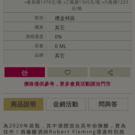
▪會員價1378元/瓶
▪三瓶價1305元/瓶
▪六瓶價1233
元/瓶
類別：
禮盒特區
國家：
其它
酒精濃度：
0%
容量：
0 ML
品牌：
其它
價格僅供參考，更多會員活動請洽門市
商品說明
促銷活動
問與答
為2020年裝瓶，其中酒體混合高年份陳釀，實為
佳作！酒廠釀酒師Robert Fleming通過特別挑