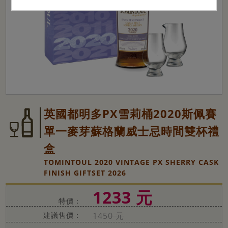
英國都明多PX雪莉桶2020斯佩賽
單一麥芽蘇格蘭威士忌時間雙杯禮
盒
TOMINTOUL 2020 VINTAGE PX SHERRY CASK
FINISH GIFTSET 2026
1233 元
特價：
建議售價：
1450 元