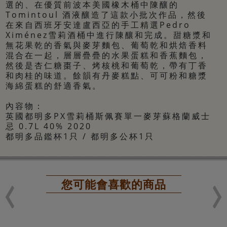
選的、在優質前波本美國橡木桶中陳釀的
Tomintoul 酒液釀造了這款小批次作品，然後
在來自西班牙安達盧西亞的手工精選Pedro
Ximénez雪莉酒桶中進行陳釀和完成。甜糖漿和
無花果乾的香氣與麥芽麵包、葡萄乾和烘焙香料
混合在一起，層層疊疊的水果蛋糕和香蕉麵包，
然後是杏仁糖棗子、烤核桃和葡萄乾，帶有丁香
和肉桂的味道。餘韻有丹麥糕點、可可粉和糖漿
海綿蛋糕的舒適香氣。
內容物：
英國都明多PX雪莉桶斯佩賽單一麥芽蘇格蘭威士
忌 0.7L 40% 2020
都明多品鑑杯1只 / 都明多公杯1只
您可能會喜歡的商品