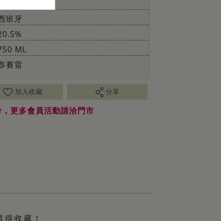
葡萄酒
西班牙
20.5%
750 ML
恭賽雷
加入收藏
分享
考，更多會員活動請洽門市
值得收藏！