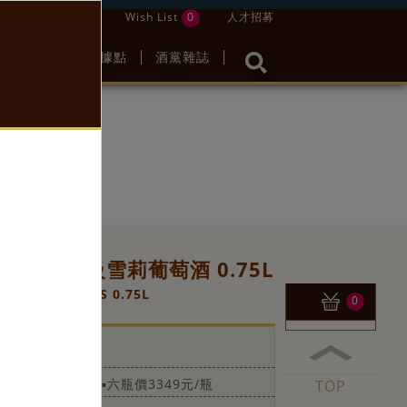
登錄 / 註冊
Wish List
0
人才招募
影音
服務據點
酒黨雜誌
瑪度沙頂級雪莉葡萄酒 0.75L
so Sherry VORS 0.75L
0
3940 元
三瓶價3546元/瓶
▪六瓶價3349元/瓶
TOP