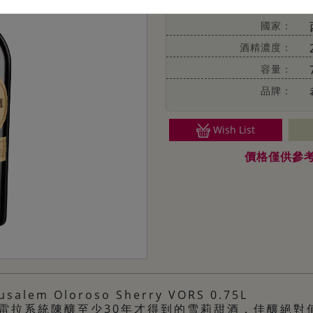
類別：
國家：
酒精濃度：
容量：
品牌：
Wish List
價格僅供參
usalem Oloroso Sherry VORS 0.75L
雷拉系統陳釀至少30年才得到的雪莉甜酒，佳釀絕對