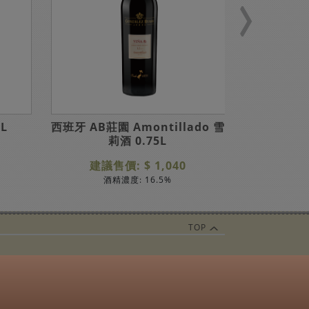
L
西班牙 AB莊園 Amontillado 雪
葡萄牙爵士提
莉酒 0.75L
建議售價: $ 1,040
建議
酒精濃度: 16.5%
TOP
關於
Wish List須知
使用條款
隱私權聲明
電子報訂閱