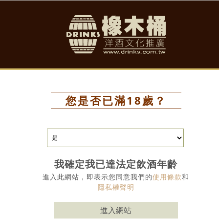
活動消息
產品
酒類知識
葡萄酒
您是否已滿18歲？
西班牙三十年
Matusalem Oloro
我確定我已達法定飲酒年齡
進入此網站，即表示您同意我們的
使用條款
和
隱私權聲明
建議售價：
▪會員價3743元/瓶
▪
進入網站