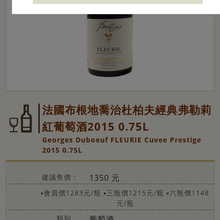
法國布根地喬治杜柏夫經典弗勒莉
紅葡萄酒2015 0.75L
Georges Duboeuf FLEURIE Cuvee Prestige
2015 0.75L
建議售價：
1350 元
▪會員價1283元/瓶
▪三瓶價1215元/瓶
▪六瓶價1148
元/瓶
類別：
葡萄酒