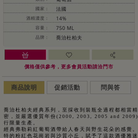
國家：
法國
酒精濃度：
14%
容量：
750 ML
品牌：
喬治杜柏夫
價格僅供參考，更多會員活動請洽門市
商品說明
促銷活動
問與答
喬治杜柏夫經典系列，至採收到裝瓶全過程都相當
密，並嚴選優質年份(2000, 2003, 2005 and 2009
行限量生產。
經典弗勒莉紅葡萄酒帶給人春天與野生花朵的感覺
特的粉紅色花崗岩與沙質小丘，賦予了這款酒優雅