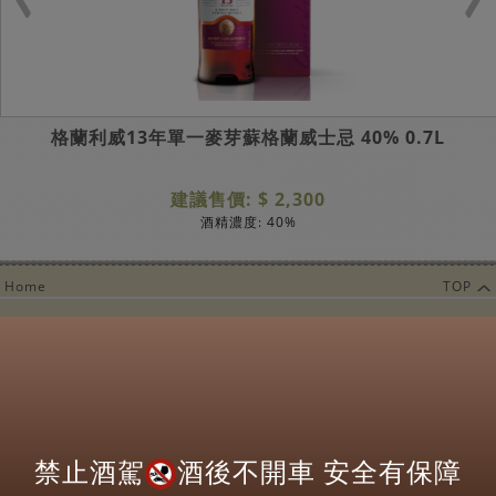
格蘭利威13年單一麥芽蘇格蘭威士忌 40% 0.7L
建議售價: $ 2,300
酒精濃度: 40%
Home
TOP
營業時間：
每週一至週日
11:00AM~09:00PM
Copyright@ 2022 Drinks Inc
關於
Wish List須知
使用條款
隱私權聲明
禁止酒駕
酒後不開車 安全有保障
電子報訂閱