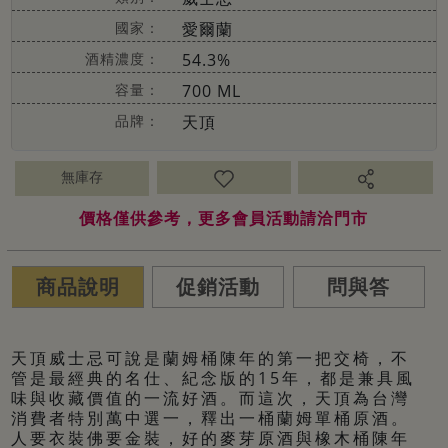
國家：
愛爾蘭
酒精濃度：
54.3%
容量：
700 ML
品牌：
天頂
無庫存
價格僅供參考，更多會員活動請洽門市
商品說明
促銷活動
問與答
天頂威士忌可說是蘭姆桶陳年的第一把交椅，不
管是最經典的名仕、紀念版的15年，都是兼具風
味與收藏價值的一流好酒。而這次，天頂為台灣
消費者特別萬中選一，釋出一桶蘭姆單桶原酒。
人要衣裝佛要金裝，好的麥芽原酒與橡木桶陳年