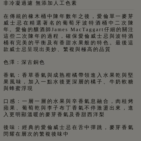
非冷凝過濾 無添加人工色素
在傳統的橡木桶中陳年數年之後，愛倫單一麥芽
威士忌在精選著名的葡萄牙波特酒桶中二次陳
年。愛倫的釀酒師
James MacTaggart
仔細的關注
這些二次陳年的過程，確保愛倫威士忌與波特酒
桶有完美的平衡及有香甜水果般的特色。最後這
款威士忌呈現出美妙、繁複與極高的品質
色澤：深古銅色
香氣：香草香氣與成熟柑橘帶領進入水果乾與堅
果風味，加入一點水後更深層的橘子、牛奶軟糖
與蜂蜜浮現
口感：一層一層的水果與辛香氣息融合，肉桂烤
蘋果、葡萄乾與李子布丁香氣不停激盪出來，進
入更明顯溫暖的麥芽香氣及香甜西洋梨
後味：經典的愛倫威士忌在舌中彈跳，麥芽香氣
閃耀在層次的繁複後味中