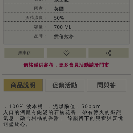
國家：
英國
酒精濃度：
50%
容量：
700 ML
品牌：
愛倫拉格
無庫存
價格僅供參考，更多會員活動請洽門市
商品說明
促銷活動
問與答
．100% 波本桶 ．泥煤酚值：50ppm
入口的酒體有飽滿的石楠花香，帶有篝火的熾烈
氣息，融合柑橘的香甜， 餘韻留下的興奮與喜悅
迴盪於心。